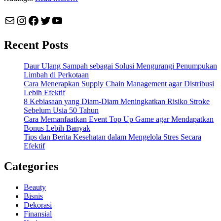
Mail
Instagram
Facebook
Twitter
YouTube
Recent Posts
Daur Ulang Sampah sebagai Solusi Mengurangi Penumpukan
Limbah di Perkotaan
Cara Menerapkan Supply Chain Management agar Distribusi
Lebih Efektif
8 Kebiasaan yang Diam-Diam Meningkatkan Risiko Stroke
Sebelum Usia 50 Tahun
Cara Memanfaatkan Event Top Up Game agar Mendapatkan
Bonus Lebih Banyak
Tips dan Berita Kesehatan dalam Mengelola Stres Secara
Efektif
Categories
Beauty
Bisnis
Dekorasi
Finansial