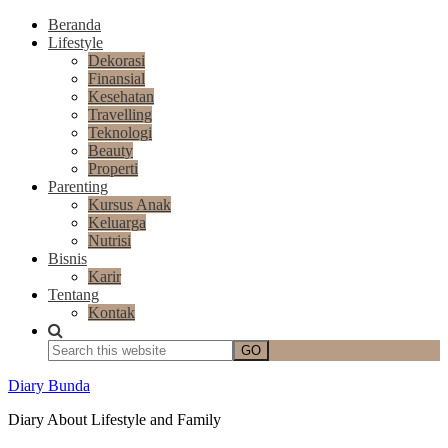
Beranda
Lifestyle
Dekorasi
Finansial
Kesehatan
Travelling
Teknologi
Beauty
Properti
Parenting
Kursus Anak
Keluarga
Nutrisi
Bisnis
Karir
Tentang
Kontak
Diary Bunda
Diary About Lifestyle and Family