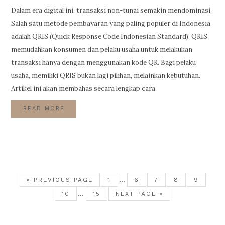
Dalam era digital ini, transaksi non-tunai semakin mendominasi.
Salah satu metode pembayaran yang paling populer di Indonesia
adalah QRIS (Quick Response Code Indonesian Standard). QRIS
memudahkan konsumen dan pelaku usaha untuk melakukan
transaksi hanya dengan menggunakan kode QR. Bagi pelaku
usaha, memiliki QRIS bukan lagi pilihan, melainkan kebutuhan.
Artikel ini akan membahas secara lengkap cara
READ MORE
…
« PREVIOUS PAGE
1
6
7
8
9
…
10
15
NEXT PAGE »