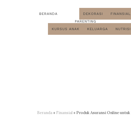
BERANDA
DEKORASI
FINANSIAL
PARENTING
KURSUS ANAK
KELUARGA
NUTRISI
Beranda
»
Finansial
»
Produk Asuransi Online untuk