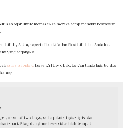
putusan bijak untuk memastikan mereka tetap memiliki kestabilan
.
 Life by Astra, seperti Flexi Life dan Flexi Life Plus, Anda bisa
mi yang terjangkau.
beli
asuransi online
, kunjungi I Love Life. Jangan tunda lagi, berikan
ekarang!
h
ger, mom of two boys, suka piknik tipis-tipis, dan
hari-hari. Blog diarybunda.web.id adalah tempat