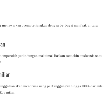
yang menawarkan premi terjangkau dengan berbagai manfaat, antara
lan
memperoleh perlindungan maksimal. Bahkan, semakin muda usia saat
a.
iliar
itinggalkan akan menerima uang pertanggungan hingga 100% dari nilai
p5 miliar.